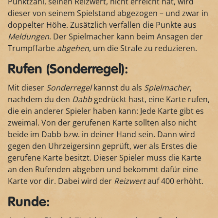
Punktzahl, seinen Reizwert, nicht erreicht hat, wird
dieser von seinem Spielstand abgezogen – und zwar in
doppelter Höhe. Zusätzlich verfallen die Punkte aus
Meldungen
. Der Spielmacher kann beim Ansagen der
Trumpffarbe
abgehen
, um die Strafe zu reduzieren.
Rufen (Sonderregel):
Mit dieser
Sonderregel
kannst du als
Spielmacher
,
nachdem du den
Dabb
gedrückt hast, eine Karte rufen,
die ein anderer Spieler haben kann: Jede Karte gibt es
zweimal. Von der gerufenen Karte sollten also nicht
beide im Dabb bzw. in deiner Hand sein. Dann wird
gegen den Uhrzeigersinn geprüft, wer als Erstes die
gerufene Karte besitzt. Dieser Spieler muss die Karte
an den Rufenden abgeben und bekommt dafür eine
Karte vor dir. Dabei wird der
Reizwert
auf 400 erhöht.
Runde: