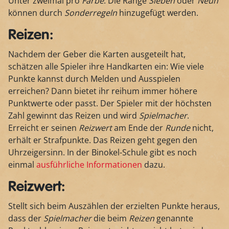
Unter zweimal pro
Farbe
. Die Ränge
Sieben
oder
Neun
können durch
Sonderregeln
hinzugefügt werden.
Reizen:
Nachdem der Geber die Karten ausgeteilt hat,
schätzen alle Spieler ihre Handkarten ein: Wie viele
Punkte kannst durch Melden und Ausspielen
erreichen? Dann bietet ihr reihum immer höhere
Punktwerte oder passt. Der Spieler mit der höchsten
Zahl gewinnt das Reizen und wird
Spielmacher
.
Erreicht er seinen
Reizwert
am Ende der
Runde
nicht,
erhält er Strafpunkte. Das Reizen geht gegen den
Uhrzeigersinn. In der Binokel-Schule gibt es noch
einmal
ausführliche Informationen
dazu.
Reizwert:
Stellt sich beim Auszählen der erzielten Punkte heraus,
dass der
Spielmacher
die beim
Reizen
genannte