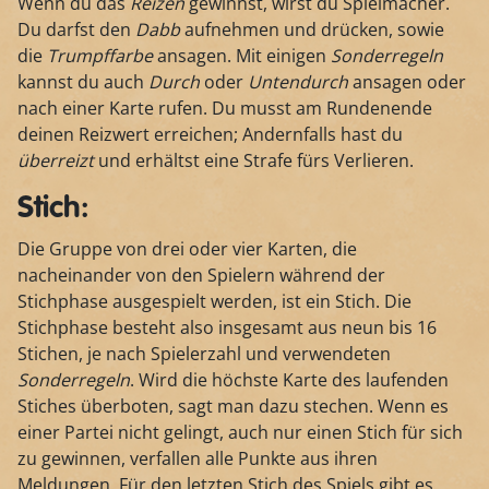
Wenn du das
Reizen
gewinnst, wirst du Spielmacher.
Du darfst den
Dabb
aufnehmen und drücken, sowie
die
Trumpffarbe
ansagen. Mit einigen
Sonderregeln
kannst du auch
Durch
oder
Untendurch
ansagen oder
nach einer Karte rufen. Du musst am Rundenende
deinen Reizwert erreichen; Andernfalls hast du
überreizt
und erhältst eine Strafe fürs Verlieren.
Stich:
Die Gruppe von drei oder vier Karten, die
nacheinander von den Spielern während der
Stichphase ausgespielt werden, ist ein Stich. Die
Stichphase besteht also insgesamt aus neun bis 16
Stichen, je nach Spielerzahl und verwendeten
Sonderregeln
. Wird die höchste Karte des laufenden
Stiches überboten, sagt man dazu stechen. Wenn es
einer Partei nicht gelingt, auch nur einen Stich für sich
zu gewinnen, verfallen alle Punkte aus ihren
Meldungen. Für den letzten Stich des Spiels gibt es