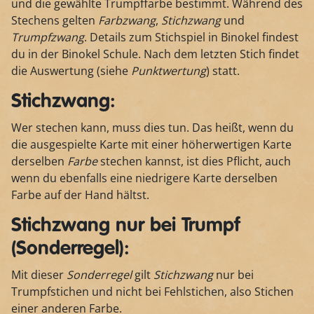
und die gewählte Trumpffarbe bestimmt. Während des
Stechens gelten
Farbzwang
,
Stichzwang
und
Trumpfzwang
. Details zum Stichspiel in Binokel findest
du in der Binokel Schule. Nach dem letzten Stich findet
die Auswertung (siehe
Punktwertung
) statt.
Stichzwang:
Wer stechen kann, muss dies tun. Das heißt, wenn du
die ausgespielte Karte mit einer höherwertigen Karte
derselben
Farbe
stechen kannst, ist dies Pflicht, auch
wenn du ebenfalls eine niedrigere Karte derselben
Farbe auf der Hand hältst.
Stichzwang nur bei Trumpf
(Sonderregel):
Mit dieser
Sonderregel
gilt
Stichzwang
nur bei
Trumpfstichen und nicht bei Fehlstichen, also Stichen
einer anderen Farbe.