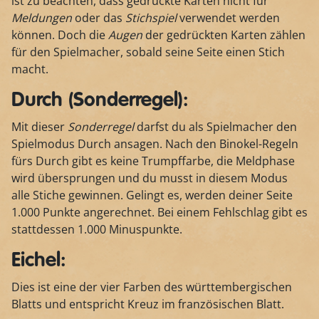
ist zu beachten, dass gedrückte Karten nicht für
Meldungen
oder das
Stichspiel
verwendet werden
können. Doch die
Augen
der gedrückten Karten zählen
für den Spielmacher, sobald seine Seite einen Stich
macht.
Durch (Sonderregel):
Mit dieser
Sonderregel
darfst du als Spielmacher den
Spielmodus Durch ansagen. Nach den Binokel-Regeln
fürs Durch gibt es keine Trumpffarbe, die Meldphase
wird übersprungen und du musst in diesem Modus
alle Stiche gewinnen. Gelingt es, werden deiner Seite
1.000 Punkte angerechnet. Bei einem Fehlschlag gibt es
stattdessen 1.000 Minuspunkte.
Eichel:
Dies ist eine der vier Farben des württembergischen
Blatts und entspricht Kreuz im französischen Blatt.