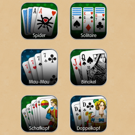
Spider
Solitaire
Mau-Mau
Binokel
Schafkopf
Doppelkopf