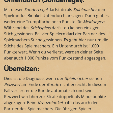
Untendurch (Sonderregel):
Mit dieser
Sonderregel
darfst du als
Spielmacher
den
Spielmodus Binokel Untendurch ansagen. Dann gibt es
weder eine Trumpffarbe noch Punkte für
Meldungen
.
Während des
Stichspiels
darfst du keinen einzigen
Stich gewinnen. Bei vier Spielern darf der Partner des
Spielmachers Stiche gewinnen. Es geht hier nur um die
Stiche des Spielmachers. Ein Untendurch ist 1.000
Punkte wert. Wenn du verlierst, werden deiner Seite
aber auch 1.000 Punkte vom Punktestand abgezogen.
Überreizen:
Dies ist die Diagnose, wenn der
Spielmacher
seinen
Reizwert
am Ende der
Runde
nicht erreicht. In diesem
Fall verliert er die Runde automatisch und sein
Reizwert wird ihm zur Strafe doppelt als Minuspunkte
abgezogen. Beim
Kreuzbinokel
trifft das auch den
Partner des Spielmachers. Die übrigen Spieler