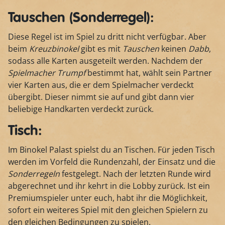
Tauschen (Sonderregel):
Diese Regel ist im Spiel zu dritt nicht verfügbar. Aber
beim
Kreuzbinokel
gibt es mit
Tauschen
keinen
Dabb
,
sodass alle Karten ausgeteilt werden. Nachdem der
Spielmacher
Trumpf
bestimmt hat, wählt sein Partner
vier Karten aus, die er dem Spielmacher verdeckt
übergibt. Dieser nimmt sie auf und gibt dann vier
beliebige Handkarten verdeckt zurück.
Tisch:
Im Binokel Palast spielst du an Tischen. Für jeden Tisch
werden im Vorfeld die Rundenzahl, der Einsatz und die
Sonderregeln
festgelegt. Nach der letzten Runde wird
abgerechnet und ihr kehrt in die Lobby zurück. Ist ein
Premiumspieler unter euch, habt ihr die Möglichkeit,
sofort ein weiteres Spiel mit den gleichen Spielern zu
den gleichen Bedingungen zu spielen.