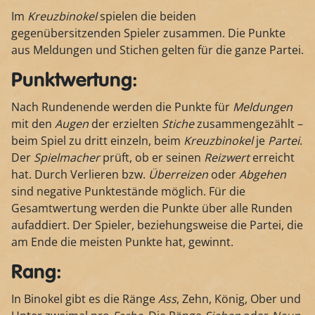
Im
Kreuzbinokel
spielen die beiden
gegenübersitzenden Spieler zusammen. Die Punkte
aus Meldungen und Stichen gelten für die ganze Partei.
Punktwertung:
Nach Rundenende werden die Punkte für
Meldungen
mit den
Augen
der erzielten
Stiche
zusammengezählt –
beim Spiel zu dritt einzeln, beim
Kreuzbinokel
je
Partei
.
Der
Spielmacher
prüft, ob er seinen
Reizwert
erreicht
hat. Durch Verlieren bzw.
Überreizen
oder
Abgehen
sind negative Punktestände möglich. Für die
Gesamtwertung werden die Punkte über alle Runden
aufaddiert. Der Spieler, beziehungsweise die Partei, die
am Ende die meisten Punkte hat, gewinnt.
Rang:
In Binokel gibt es die Ränge
Ass
, Zehn, König, Ober und