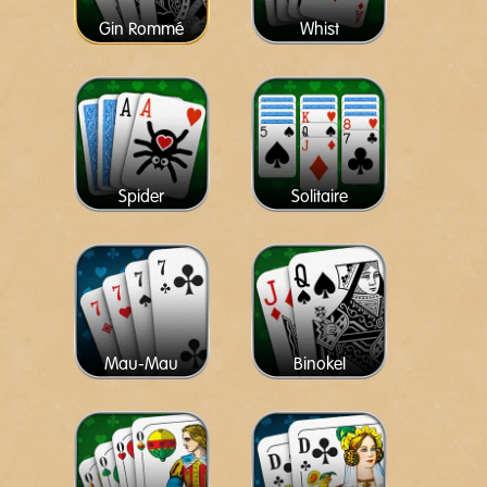
Gin Rommé
Whist
Spider
Solitaire
Mau-Mau
Binokel